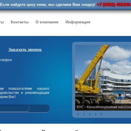
+7 (8462) 455240
Если найдете цену ниже, мы сделаем Вам скидку!
ты
Контакты
О компании
Информация
Заказать звонок
телефон
ми показателями нашего
довольство и рекомендации
арим Вас!
КНС - Канализационная насосн
1
2
3
4
5