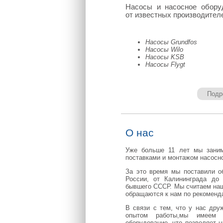
Насосы и насосное обору
от известных производител
Насосы Grundfos
Насосы Wilo
Насосы KSB
Насосы Flygt
Подр
О нас
Уже больше 11 лет мы заним
поставками и монтажом насосно
За это время мы поставили о
России, от Калининграда до
бывшего СССР. Мы считаем наш
обращаются к нам по рекоменд
В связи с тем, что у нас дру
опытом работы,мы имеем 
оборудование, что позволяет 