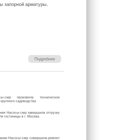
ы запорной арматуры.
Подробнее
сы-смр произвела техническое
крупного садоводства
ния Насосы-смр завершила отгрузку
я гостиницы в г. Москва.
ании Насосы-смр совершила ремонт