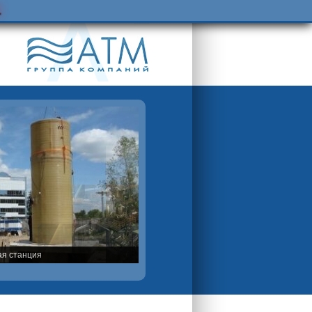
.
ая станция