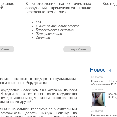
дование
В изготовлении наших очистных
Все вид
ей.
сооружений применяются только
передовые технологии.
КНС
Очистка ливневых стоков
Биологическая очистка
Жироуловители
Септики
обнее
Подробнее
Новости
03.04.2018
аемся помощью в подборе, консультациями,
Компания Насо
го и очистного оборудования.
обслуживание КНС 
борудование более чем 500 компаний по всей
24.03.2018
 Находки а так же в некоторые государства
Компа
КНС дл
им достижением то, что многие наши партнеры
ациям своих друзей.
жный и небольшой коллектив со значительным
18.03.2018
возможность делать низкую наценку на
Специалисты комп
нам практически всегда выходить победителями