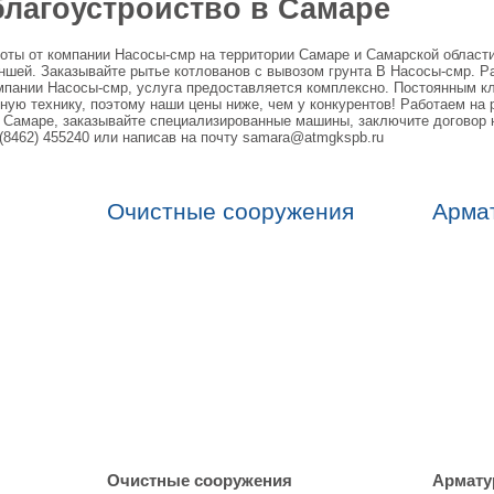
благоустройство в Самаре
оты от компании Насосы-смр на территории Самаре и Самарской области 
аншей. Заказывайте рытье котлованов с вывозом грунта В Насосы-смр. Р
мпании Насосы-смр, услуга предоставляется комплексно. Постоянным к
ую технику, поэтому наши цены ниже, чем у конкурентов! Работаем на 
в Самаре, заказывайте специализированные машины, заключите договор 
(8462) 455240 или написав на почту samara@atmgkspb.ru
Очистные сооружения
Арма
Очистные сооружения
Армату